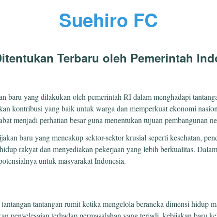
Suehiro FC
: Ditentukan Terbaru oleh Pemerintah In
dakan baru yang dilakukan oleh pemerintah RI dalam menghadapi tantang
iakan kontribusi yang baik untuk warga dan memperkuat ekonomi nasion
jabat menjadi perhatian besar guna menentukan tujuan pembangunan ne
jakan baru yang mencakup sektor-sektor krusial seperti kesehatan, pend
idup rakyat dan menyediakan pekerjaan yang lebih berkualitas. Dalam ha
 potensialnya untuk masyarakat Indonesia.
 tantangan tantangan rumit ketika mengelola beraneka dimensi hidup 
an penyelesaian terhadap permasalahan yang terjadi, kebijakan baru 