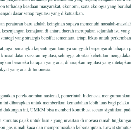
on terhadap keadaan masyarakat, ekonomi, serta ekologis yang berubah 
jadi dasar setiap regulasi yang dikeluarkan.
san peraturan baru adalah keinginan supaya memenuhi masalah-masalah
a kesenjangan kemajuan di antara daerah merupakan sejumlah isu yang 
trategi yang strategis bersifat sementara, tetapi fokus untuk perkemba
kat juga pemangku kepentingan lainnya sungguh berpengaruh tahapan 
krusial dalam sasaran regulasi, sehingga otoritas kebetulan mengadakan
gkan beraneka harapan yang ada, diharapkan regulasi yang ditetapkan 
kyat yang ada di Indonesia.
guatkan perekonomian nasional, pemerintah Indonesia mengumumkan k
ni diharapkan untuk memberikan kemudahan lebih luas bagi pelaku 
ri dukungan ini, UMKM bisa memberi kontribusi secara signifikan pada
 stimulus pajak untuk bisnis yang investasi di inovasi ramah lingkunga
n gas rumah kaca dan mempromosikan keberlanjutan. Lewat stimulus i