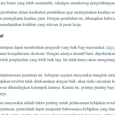
ara bisnis yang lebih sustainable, sekaligus mendorong pengembangan 
a perubahan dalam kurikulum pendidikan agar meningkatkan kualitas s
n peningkatan kualitas guru. Dengan perubahan ini, diharapkan bahwa 
mendapatkan keahlian yang relevan di pasar kerja.
at
diantisipasi dapat memberikan pengaruh yang baik bagi masyarakat.
https
tan kesejahteraan ekonomi. Dengan adanya inisiatif baru, diperkirak
eh penghasilan yang lebih baik lagi. Ini tidak hanya akan mengurangi
implementasi peraturan ini. Sebagian segmen masyarakat mungkin men
bijakan tersebut tidak dilaksanakan dengan baik, akan risiko ancaman 
esar dibandingkan kelompok lainnya. Karena itu, penting penting bagi 
rga.
pasi masyarakat adalah faktor penting untuk pelaksanaan kebijakan ter
keputusan, pemerintah dapat menjamin bahwasanya kebijakan yang diam
baik antara otoritas dan warga akan memperkuat kepercayaan, sehing